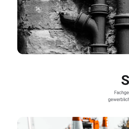
S
Fachger
gewerblich